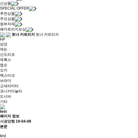
신상품
SPECIAL OFFER
추천상품
주요상품
원부자재
폐카트리지보상
토너 카트리지
토너 카트리지
HP
삼성
캐논
신도리코
제록스
엡손
오키
렉스마크
브라더
교세라미타
코니카미놀타
도시바
기타
test
페이지 정보
서광양행
19-04-08
본문
test