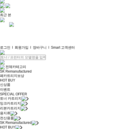
최근 본
로그인
l
회원가입
l
장바구니
l
Smart 고객센터
전체카테고리
SK Remanufactured
폐카트리지보상
HOT BUY
신상품
이벤트
SPECIAL OFFER
토너 카트리지
잉크카트리지
리본카트리지
용지류
전산용품
SK Remanufactured
HOT BUY