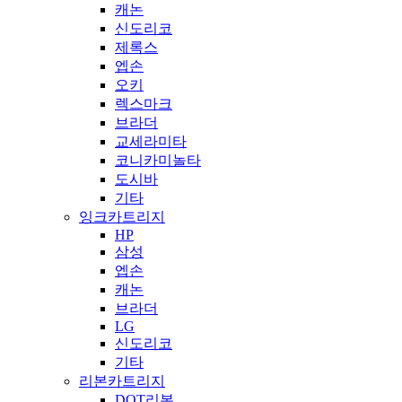
캐논
신도리코
제록스
엡손
오키
렉스마크
브라더
교세라미타
코니카미놀타
도시바
기타
잉크카트리지
HP
삼성
엡손
캐논
브라더
LG
신도리코
기타
리본카트리지
DOT리본