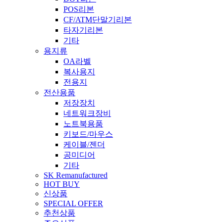
POS리본
CF/ATM단말기리본
타자기리본
기타
용지류
OA라벨
복사용지
전용지
전산용품
저장장치
네트워크장비
노트북용품
키보드/마우스
케이블/젠더
공미디어
기타
SK Remanufactured
HOT BUY
신상품
SPECIAL OFFER
추천상품