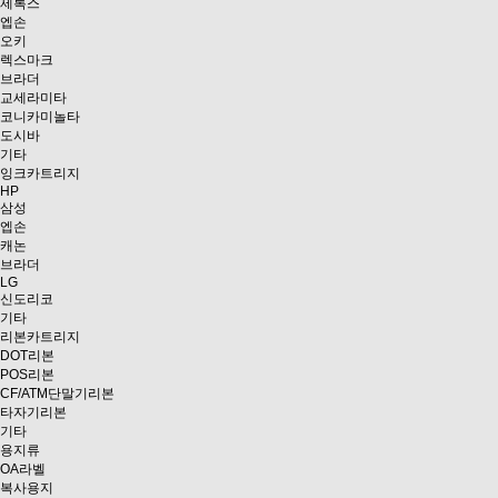
제록스
엡손
오키
렉스마크
브라더
교세라미타
코니카미놀타
도시바
기타
잉크카트리지
HP
삼성
엡손
캐논
브라더
LG
신도리코
기타
리본카트리지
DOT리본
POS리본
CF/ATM단말기리본
타자기리본
기타
용지류
OA라벨
복사용지