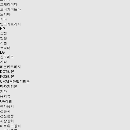
교세라미타
코니카미놀타
도시바
기타
잉크카트리지
HP
삼성
엡손
캐논
브라더
LG
신도리코
기타
리본카트리지
DOT리본
POS리본
CF/ATM단말기리본
타자기리본
기타
용지류
OA라벨
복사용지
전용지
전산용품
저장장치
네트워크장비