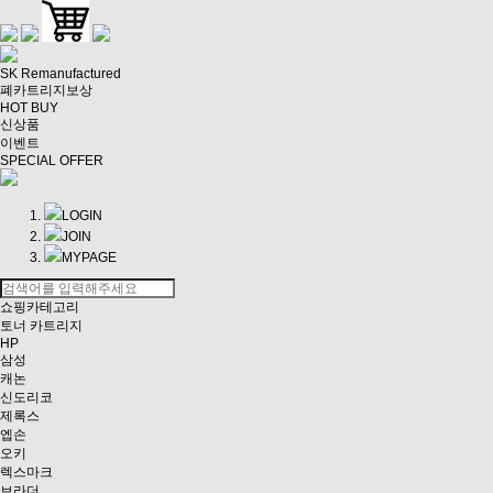
SK Remanufactured
폐카트리지보상
HOT BUY
신상품
이벤트
SPECIAL OFFER
LOGIN
JOIN
MYPAGE
쇼핑카테고리
토너 카트리지
HP
삼성
캐논
신도리코
제록스
엡손
오키
렉스마크
브라더