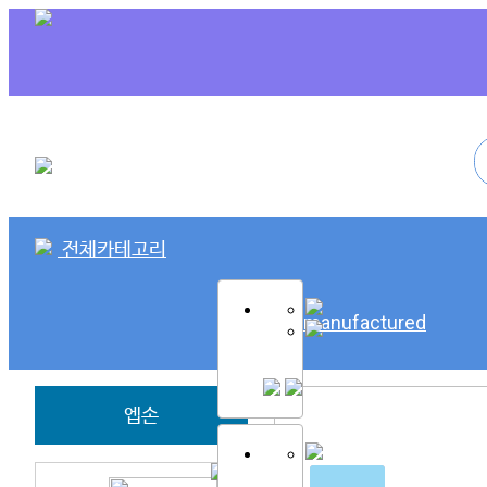
전체카테고리
SK Remanufactured
엡손