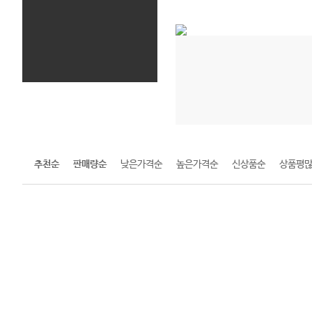
추천순
판매량순
낮은가격순
높은가격순
신상품순
상품평