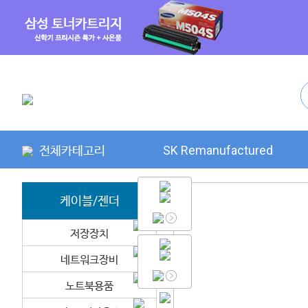
전체카테고리
SK Remanufactured
케이블/젠더
저장장치
네트워크장비
노트북용품