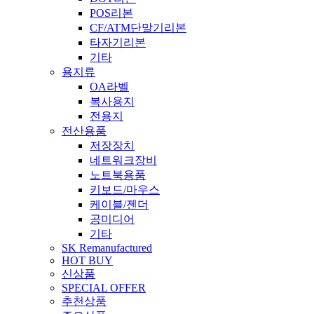
POS리본
CF/ATM단말기리본
타자기리본
기타
용지류
OA라벨
복사용지
전용지
전산용품
저장장치
네트워크장비
노트북용품
키보드/마우스
케이블/젠더
공미디어
기타
SK Remanufactured
HOT BUY
신상품
SPECIAL OFFER
추천상품