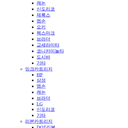
캐논
신도리코
제록스
엡손
오키
렉스마크
브라더
교세라미타
코니카미놀타
도시바
기타
잉크카트리지
HP
삼성
엡손
캐논
브라더
LG
신도리코
기타
리본카트리지
DOT리본