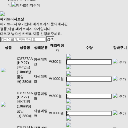
폐카트리지수거
폐카트리지보상
폐카트리지 수거안내
폐카트리지 문의게시판
정품,재생 폐카트리지 수거입니다.
다쓰고 남으신 카트리지를 신청해주세요.
매입예정
상품
상품명
상태분류
수량
장바구니
가
IC8727AA
정품폐잉
￦300원
추가
(HP 27)
크
[HP/검정
(10ml)/정
재생폐잉
품잉
￦1000원
추가
크
크]-280매
IC8727AA
정품폐잉
￦300원
추가
(HP 27)
크
[HP/검정
(10ml)/정
재생폐잉
품잉
￦1000원
추가
크
크]-280매
IC8727AA