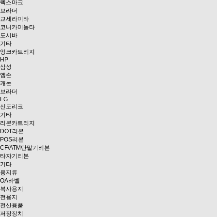
렉스마크
브라더
교세라미타
코니카미놀타
도시바
기타
잉크카트리지
HP
삼성
엡손
캐논
브라더
LG
신도리코
기타
리본카트리지
DOT리본
POS리본
CF/ATM단말기리본
타자기리본
기타
용지류
OA라벨
복사용지
전용지
전산용품
저장장치