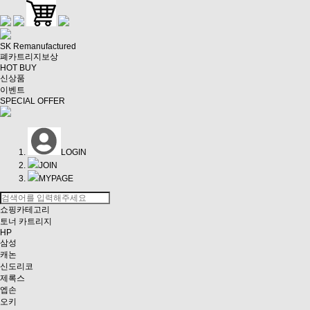
SK Remanufactured
폐카트리지보상
HOT BUY
신상품
이벤트
SPECIAL OFFER
LOGIN
JOIN
MYPAGE
쇼핑카테고리
토너 카트리지
HP
삼성
캐논
신도리코
제록스
엡손
오키