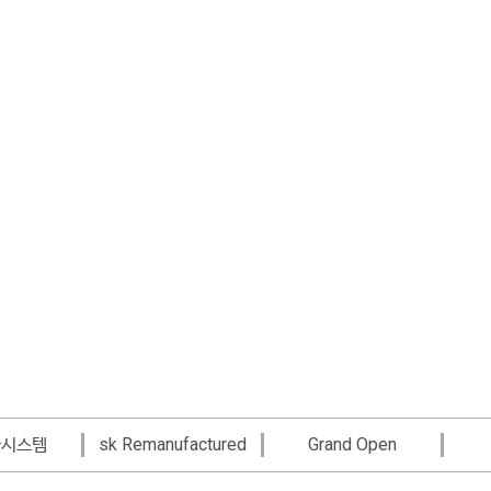
sk Remanufactured
Grand Open
최고의 혜택