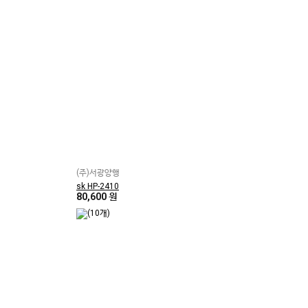
(주)서광양행
sk HP-2410
80,600 원
(10개)