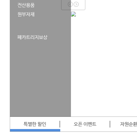
전산용품
원부자재
폐카트리지보상
별한 할인
오픈 이벤트
자원순환시스템