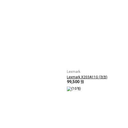
Lexmark
Lexmark X203A11G (검정)
99,500 원
(10개)