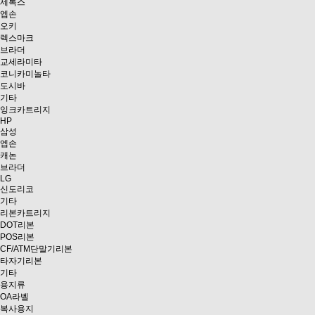
제록스
엡손
오키
렉스마크
브라더
교세라미타
코니카미놀타
도시바
기타
잉크카트리지
HP
삼성
엡손
캐논
브라더
LG
신도리코
기타
리본카트리지
DOT리본
POS리본
CF/ATM단말기리본
타자기리본
기타
용지류
OA라벨
복사용지